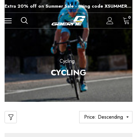
15% off Sitewide - using code XSUMMER2026
Extra 20% off on Summer Sale - using code XSUMMER2026
Free Shipping on all orders over 99£
15% off Sitewide - using code XSUMMER2026
0
Cycling
CYCLING