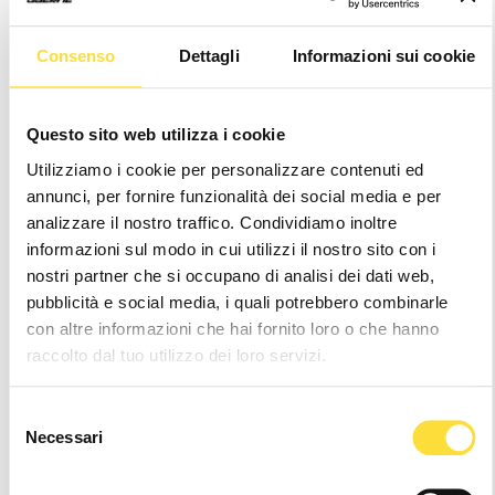
Consenso
Dettagli
Informazioni sui cookie
Questo sito web utilizza i cookie
G-MONOGRAM SOCKS
G-MONOGRAM SOCKS
RED-RED
SAND
Utilizziamo i cookie per personalizzare contenuti ed
£29.90
£29.90
annunci, per fornire funzionalità dei social media e per
analizzare il nostro traffico. Condividiamo inoltre
informazioni sul modo in cui utilizzi il nostro sito con i
nostri partner che si occupano di analisi dei dati web,
pubblicità e social media, i quali potrebbero combinarle
con altre informazioni che hai fornito loro o che hanno
raccolto dal tuo utilizzo dei loro servizi.
Selezione
Necessari
del
consenso