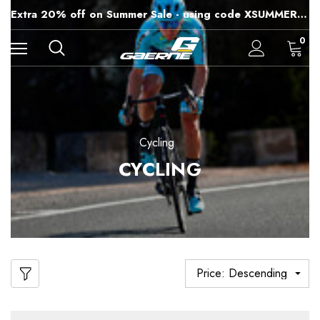
15% off Sitewide - using code XSUMMER2026
Extra 20% off on Summer Sale - using code XSUMMER2026
Free Shipping on all orders over 99£
15% off Sitewide - using code XSUMMER2026
0
Cycling
CYCLING