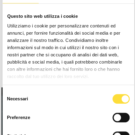
LIGHT RUBBER PAD BLACK
Questo sito web utilizza i cookie
£14.90
Utilizziamo i cookie per personalizzare contenuti ed
annunci, per fornire funzionalità dei social media e per
analizzare il nostro traffico. Condividiamo inoltre
informazioni sul modo in cui utilizzi il nostro sito con i
nostri partner che si occupano di analisi dei dati web,
Show
101
to
101
of
101
total
pubblicità e social media, i quali potrebbero combinarle
con altre informazioni che hai fornito loro o che hanno
raccolto dal tuo utilizzo dei loro servizi.
Selezione
Necessari
del
consenso
Preferenze