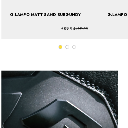
G.LAMPO MATT SAND BURGUNDY
G.LAMPO
£89.94
£149.90