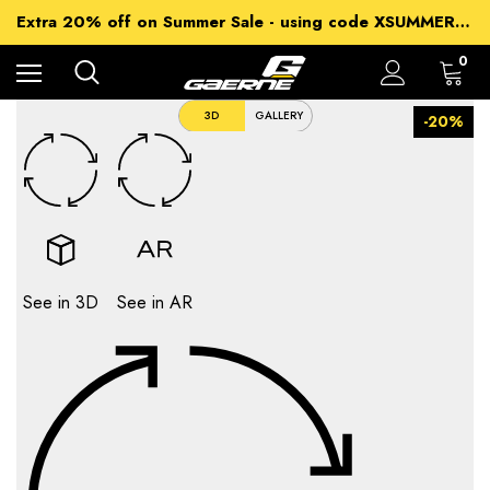
15% off Sitewide - using code XSUMMER2026
Extra 20% off on Summer Sale - using code XSUMMER2026
Free Shipping on all orders over 99£
15% off Sitewide - using code XSUMMER2026
0
3D
GALLERY
-20%
See in 3D
See in AR