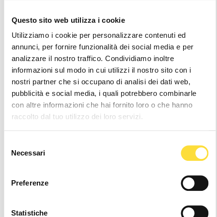
EU
US
Questo sito web utilizza i cookie
FIND YOUR SIZE
SIZE GUIDE
Utilizziamo i cookie per personalizzare contenuti ed
annunci, per fornire funzionalità dei social media e per
37
38
39
40
41
42
43
analizzare il nostro traffico. Condividiamo inoltre
informazioni sul modo in cui utilizzi il nostro sito con i
nostri partner che si occupano di analisi dei dati web,
Notice
: It seems like you are visiting us from
.
Your location appears to be outside of our
pubblicità e social media, i quali potrebbero combinarle
shipping coverage area
con altre informazioni che hai fornito loro o che hanno
raccolto dal tuo utilizzo dei loro servizi.
Hurry
Current
up!
Stock:
only
Selezione
left
Necessari
del
Wishlist
consenso
Preferenze
24/48h Shipping
Statistiche