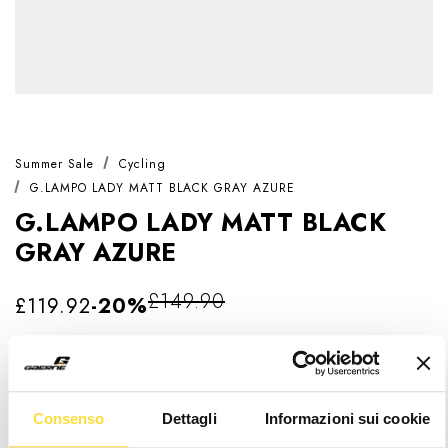
Summer Sale
Cycling
G.LAMPO LADY MATT BLACK GRAY AZURE
G.LAMPO LADY MATT BLACK
GRAY AZURE
£149.90
£119.92
-20%
Introducing the
G.LAMPO LADY,
MTB shoes with
sleeker lines meticulously designed to complement the
Consenso
Dettagli
Informazioni sui cookie
unique anatomy of the female foot.
Read more