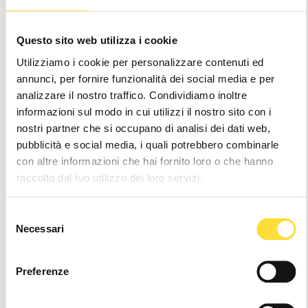
EU
US
Questo sito web utilizza i cookie
FIND YOUR SIZE
SIZE GUIDE
Utilizziamo i cookie per personalizzare contenuti ed
39
40
41
42
43
44
45
annunci, per fornire funzionalità dei social media e per
analizzare il nostro traffico. Condividiamo inoltre
46
47
48
informazioni sul modo in cui utilizzi il nostro sito con i
nostri partner che si occupano di analisi dei dati web,
Notice
: It seems like you are visiting us from
.
pubblicità e social media, i quali potrebbero combinarle
Your location appears to be outside of our
con altre informazioni che hai fornito loro o che hanno
shipping coverage area
raccolto dal tuo utilizzo dei loro servizi.
Hurry
Current
up!
Stock:
Selezione
only
Necessari
del
left
consenso
Wishlist
Preferenze