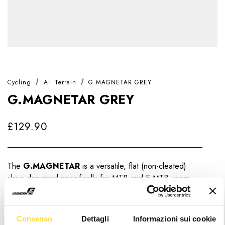
Cycling
All Terrain
G.MAGNETAR GREY
G.MAGNETAR GREY
£129.90
The
G.MAGNETAR
is a versatile, flat (non-cleated)
shoe designed specifically for MTB and E-MTB users
seeking excellent biking performance combined with the
flexibility to comfortably walk, commute, or explore on
foot.
Read more
Consenso
Dettagli
Informazioni sui cookie