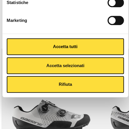
24/48h Shipping
Statistiche
Description
Marketing
Related Products
Accetta tutti
Accetta selezionati
Rifiuta