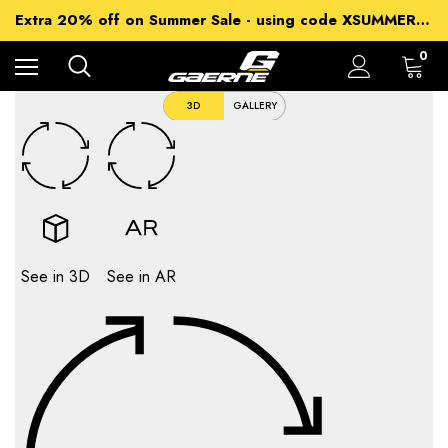
15% off Sitewide - using code XSUMMER2026
Extra 20% off on Summer Sale - using code XSUMMER2026
Free Shipping on all orders over 99£
15% off Sitewide - using code XSUMMER2026
0
3D
GALLERY
See in 3D
See in AR