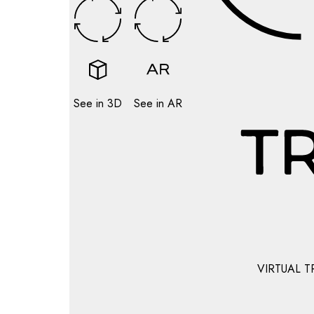
See in 3D
See in AR
VIRTUAL T