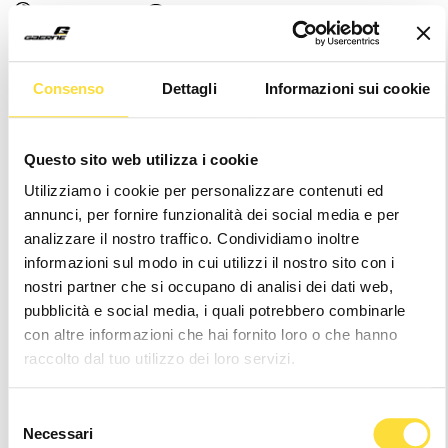
FIND YOUR SIZE
SIZE GUIDE
39
39.5
40
41
42
43
44
Consenso
Dettagli
Informazioni sui cookie
44.5
45
46
47
48
Notice
: It seems like you are visiting us from
.
Questo sito web utilizza i cookie
Your location appears to be outside of our
Utilizziamo i cookie per personalizzare contenuti ed
shipping coverage area
annunci, per fornire funzionalità dei social media e per
Hurry
Current
analizzare il nostro traffico. Condividiamo inoltre
up!
Stock:
informazioni sul modo in cui utilizzi il nostro sito con i
only
nostri partner che si occupano di analisi dei dati web,
left
pubblicità e social media, i quali potrebbero combinarle
Wishlist
con altre informazioni che hai fornito loro o che hanno
raccolto dal tuo utilizzo dei loro servizi.
24/48h Shipping
Selezione
Necessari
del