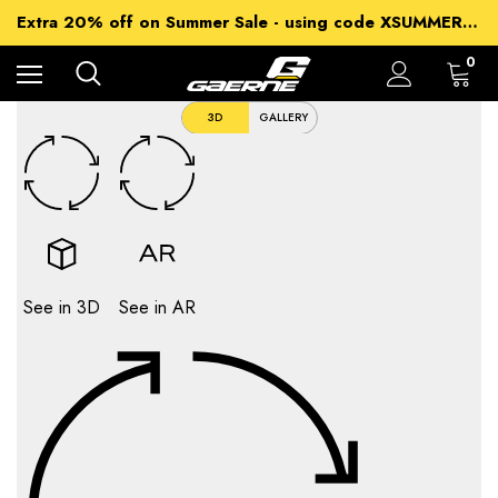
15% off Sitewide - using code XSUMMER2026
Extra 20% off on Summer Sale - using code XSUMMER2026
Free Shipping on all orders over 99£
15% off Sitewide - using code XSUMMER2026
0
3D
GALLERY
See in 3D
See in AR